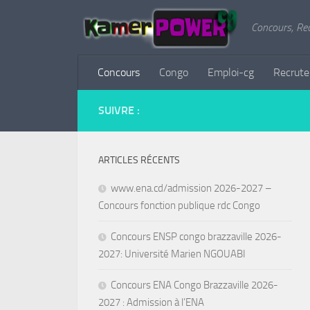
Concours, Re
Concours
Congo
Emploi-cg
Recrut
SUIVRE :
ARTICLES RÉCENTS
www.ena.cd/admission 2026-2027 –
Concours fonction publique rdc Congo
Concours ENSP congo brazzaville 2026-
2027: Université Marien NGOUABI
Concours ENA Congo Brazzaville 2026-
2027 : Admission à l’ENA