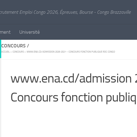
crutement Emploi Congo 2026, Épreuves, Bourse - Congo Brazzaville
ement
Université
CONCOURS /
ACCUEIL
»
CONCOURS
»
WWW.ENA.CD/ADMISSION 2026-2027 – CONCOURS FONCTION PUBLIQUE RDC CONGO
www.ena.cd/admission
Concours fonction publi