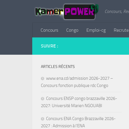
Concours, Re
Concours
Congo
Emploi-cg
Recrut
SUIVRE :
ARTICLES RÉCENTS
www.ena.cd/admission 2026-2027 –
Concours fonction publique rdc Congo
Concours ENSP congo brazzaville 2026-
2027: Université Marien NGOUABI
Concours ENA Congo Brazzaville 2026-
2027 : Admission à l’ENA