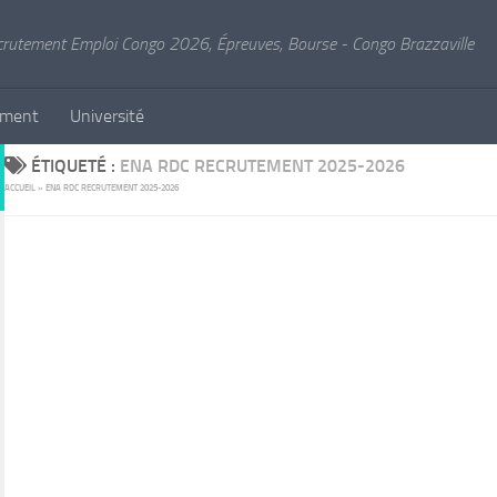
crutement Emploi Congo 2026, Épreuves, Bourse - Congo Brazzaville
ement
Université
ÉTIQUETÉ :
ENA RDC RECRUTEMENT 2025-2026
ACCUEIL
»
ENA RDC RECRUTEMENT 2025-2026