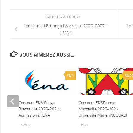
ARTICLE PRÉCÉDENT
Concours ENS Congo Brazzaville 2026-2027 –
Con
UMNG
VOUS AIMEREZ AUSSI...
1
4
3
OUABI
Concours ENA Congo
Concours ENSP congo
ille
Brazzaville 2026-2027 :
brazzaville 2026-2027:
Admission à l’ENA
Université Marien NGOUABI
19H02
1H31