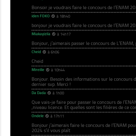
Bonsoir je voudrais faire le concours de l’ENAM 2
iden FOKO
à 18h40
bonjour je voudrais faire le concours de l’ENAM 
Miakayizila
à 14h17
Bonjour, j’aimerais passer le concours de L’ENAM
Cheid
à 6h06
Cheid
Mireille
à 10h44
Bonjour. Besoin des informations sur le concours d
dernier svp. Merci !
Da Dada
à 1h00
Que vais-je faire pour passer le concours de l’E
,niveau licence. Et quelles sont les filières de ce c
Ondele
à 17h11
Bonjour j’aimerais faire le concours de l’ENAM po
2024 s’il vous plaît