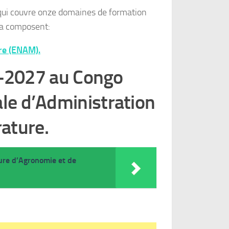
 qui couvre onze domaines de formation
la composent:
ure (ENAM).
-2027 au Congo
ale d’Administration
rature.
ure d’Agronomie et de