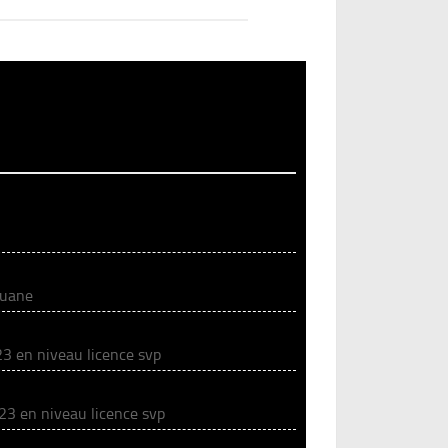
ouane
23 en niveau licence svp
023 en niveau licence svp