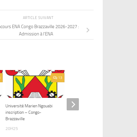
ARTICLE SUIVANT
cours ENA Congo Brazzaville 2026-2027 :
Admission à l’ENA
8
13
4
Université Marien Ngouabi
Admission Ecole Nationale
Admi
inscription – Congo-
Supérieur Polytechnique
Supe
Brazzaville
congo brazzaville (ENSP)
Braz
20H25
1H41
1H1