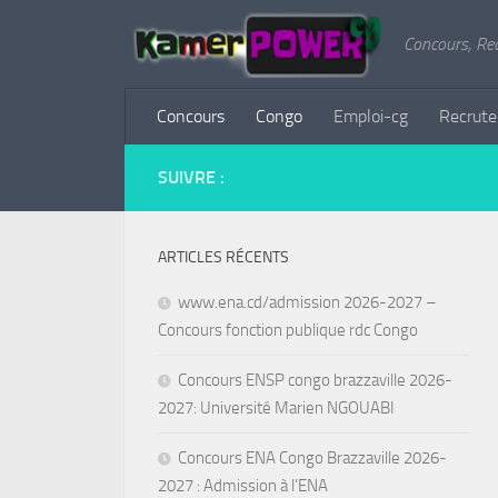
Concours, Re
Concours
Congo
Emploi-cg
Recrut
SUIVRE :
ARTICLES RÉCENTS
www.ena.cd/admission 2026-2027 –
Concours fonction publique rdc Congo
Concours ENSP congo brazzaville 2026-
2027: Université Marien NGOUABI
Concours ENA Congo Brazzaville 2026-
2027 : Admission à l’ENA